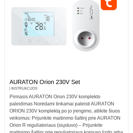
AURATON Orion 230V Set
INSTRUKCIJOS
Pirmasis AURATON Orion 230V komplekto
paleidimas Norėdami tinkamai paleisti AURATON
ORION 230V komplektą po jo įrengimo, atlikite šiuos
veiksmus: Prijunkite maitinimo šaltinį prie AURATON
Orion R reguliatoriaus (siųstuvo) – Prijunkite
maitinimo šaltinį prie reguliatoriaus korpuso lizdo arba