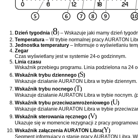
8
Dzień tygodnia
(
) – Wskazuje jaki mamy dzień tygod
Temperatura
– W trybie normalnej pracy AURATON Libra
Jednostka temperatury
– Informuje o wyświetlaniu tem
Zegar
Czas wyświetlany jest w systemie 24-o godzinnym.
Linia czasu
Wskaźnik przebiegu programu. Linia podzielona na 24 o
S
Wskaźnik trybu dziennego (
)
Wskazuje działanie AURATON Libra w trybie dziennym
T
Wskaźnik trybu nocnego (
)
Wskazuje działanie AURATON Libra w trybie nocnym.
(
U
Wskaźnik trybu przeciwzamrożeniowego (
)
Wskazuje działanie AURATON Libra w trybie przeciwz
V
Wskaźnik sterowania ręcznego (
)
Ukazuje się w momencie rezygnacji z pracy programow
Y
Wskaźnik załączenia AURATON Libra(
)
Segment informujący o stanie pracy AURATON Libra. W