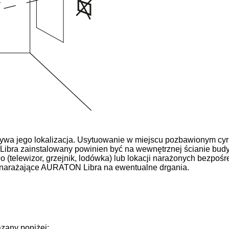
wa jego lokalizacja. Usytuowanie w miejscu pozbawionym cyr
ra zainstalowany powinien być na wewnętrznej ścianie budynk
ło (telewizor, grzejnik, lodówka) lub lokacji narażonych bezpo
 narażające AURATON Libra na ewentualne drgania.
zany poniżej: