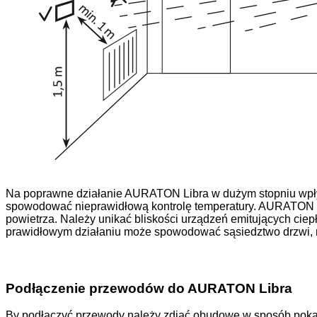
Na poprawne działanie AURATON Libra w dużym stopniu wpły
spowodować nieprawidłową kontrolę temperatury. AURATON Lib
powietrza. Należy unikać bliskości urządzeń emitujących ciep
prawidłowym działaniu może spowodować sąsiedztwo drzwi,
Podłączenie przewodów do AURATON Libra
By podłączyć przewody należy zdjąć obudowę w sposób poka