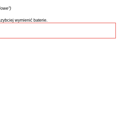
iowe”)
ybciej wymienić baterie.