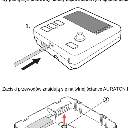
Zaciski przewodów znajdują się na tylnej ściance AURATON 