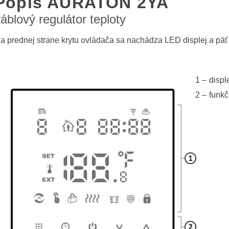
Popis AURATON 2YA
áblový regulátor teploty
a prednej strane krytu ovládača sa nachádza LED displej a päť 
displ
funkč