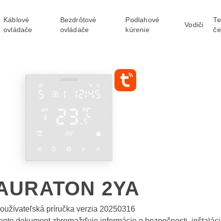
Káblové
Bezdrôtové
Podlahové
Te
Vodiči
ovládače
ovládače
kúrenie
če
AURATON 2YA
oužívateľská príručka verzia 20250316
ento dokument zhromažďuje informácie o bezpečnosti, inštalá