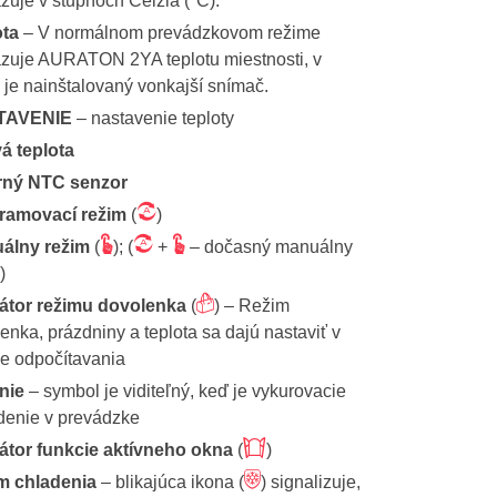
zuje v stupňoch Celzia (°C).
ota
– V normálnom prevádzkovom režime
zuje AURATON 2YA teplotu miestnosti, v
j je nainštalovaný vonkajší snímač.
TAVENIE
– nastavenie teploty
á teplota
rný NTC senzor
Ü
ramovací režim
(
)
Ö
Ü
Ö
álny režim
(
); (
+
– dočasný manuálny
)
õ
kátor režimu dovolenka
(
) – Režim
enka, prázdniny a teplota sa dajú nastaviť v
e odpočítavania
nie
– symbol je viditeľný, keď je vykurovacie
denie v prevádzke
÷
kátor funkcie aktívneho okna
(
)
â
m chladenia
– blikajúca ikona (
) signalizuje,