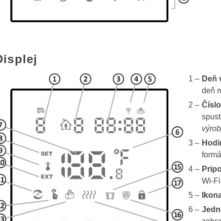
Displej
Deň 
deň m
Čísl
spus
výrob
Hodi
formá
Pripo
Wi-Fi
Ikon
Jedn