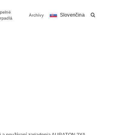
pelné
Slovenčina
Archívy
rpadlá
cii a používaní zariadenia AURATON 2YA.