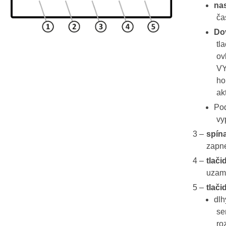
na
ča
Dov
tl
ov
VY
ho
ak
Pod
vy
spín
zapne
tlači
uzam
tlači
dlh
se
ro