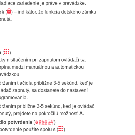
ladiace zariadenie je práve v prevádzke.
Î
ok
(
) – indikátor, že funkcia detského zámku
pnutá.
ë
u
(
)
tkym stlačením pri zapnutom ovládači sa
epína medzi manuálnou a automatickou
evádzkou
ržaním tlačidla približne 3-5 sekúnd, keď je
ládač zapnutý, sa dostanete do nastavení
ogramovania.
ržaním približne 3-5 sekúnd, keď je ovládač
pnutý, prejdete na pokročilú možnosť
A.
K
dlo potvrdenia
(
)
ë
potvrdenie použite spolu s (
)