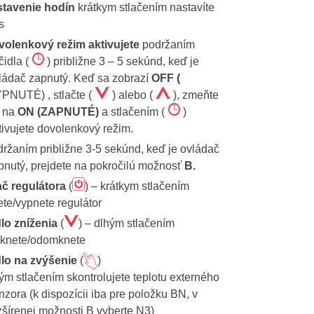
stavenie hodín
krátkym stlačením nastavíte
s
olenkový režim aktivujete
podržaním
Ê
ačidla (
) približne 3 – 5 sekúnd, keď je
ládač zapnutý. Keď sa zobrazí
OFF (
Á
Â
PNUTÉ) , stlačte (
) alebo (
), zmeňte
Ê
 na
ON (ZAPNUTÉ)
a stlačením (
)
tivujete dovolenkový režim.
ržaním približne 3-5 sekúnd, keď je ovládač
pnutý, prejdete na pokročilú možnosť
B.
ã
ač regulátora
(
) – krátkym stlačením
te/vypnete regulátor
Á
dlo zníženia
(
) – dlhým stlačením
knete/odomknete
A
dlo na zvýšenie
(
)
ým stlačením skontrolujete teplotu externého
nzora (k dispozícii iba pre položku BN, v
zšírenej možnosti B vyberte N3)