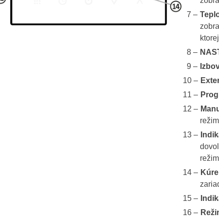
zobra
Tepl
zobra
ktore
NAS
Izbov
Exte
Prog
Manu
režim
Indi
dovol
režim
Kúre
zaria
Indi
Reži