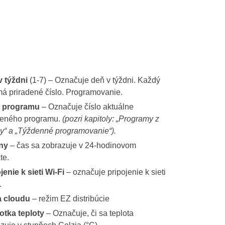
v týždni
(1-7) – Označuje deň v týždni. Každý
á priradené číslo. Programovanie.
o programu
– Označuje číslo aktuálne
teného programu.
(pozri kapitoly: „Programy z
y“ a „Týždenné programovanie“).
ny
– čas sa zobrazuje v 24-hodinovom
te.
jenie k sieti Wi-Fi
– označuje pripojenie k sieti
.
a cloudu
– režim EZ distribúcie
otka teploty
– Označuje, či sa teplota