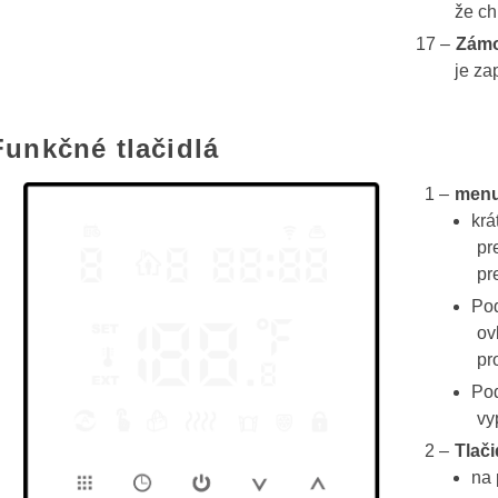
že ch
Zám
je za
Funkčné tlačidlá
men
krá
pr
pr
Pod
ov
pr
Pod
vy
Tlači
na 