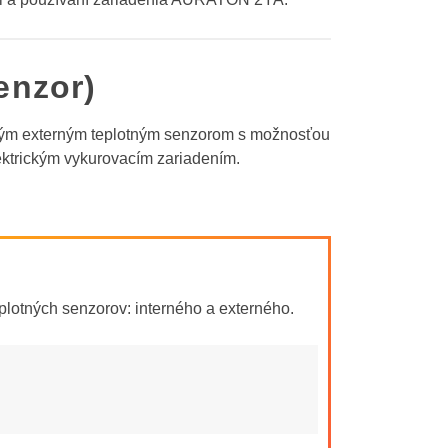
enzor)
vným externým teplotným senzorom s možnosťou
ektrickým vykurovacím zariadením.
otných senzorov: interného a externého.