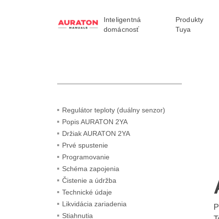
Inteligentná
Produkty
domácnosť
Tuya
Regulátor teploty (duálny senzor)
Popis AURATON 2YA
Držiak AURATON 2YA
Prvé spustenie
Programovanie
Schéma zapojenia
Čistenie a údržba
Technické údaje
Likvidácia zariadenia
P
Stiahnutia
T