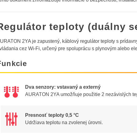
Regulátor teploty (duálny s
URATON 2YA je zapustený, káblový regulátor teploty s prída
vládania cez Wi-Fi, určený pre spoluprácu s plynovým alebo el
Funkcie
Dva senzory: vstavaný a externý
æ
æ
AURATON 2YA umožňuje použitie 2 nezávislých tepl
Presnosť teploty 0,5 °C
Udržiava teplotu na zvolenej úrovni.