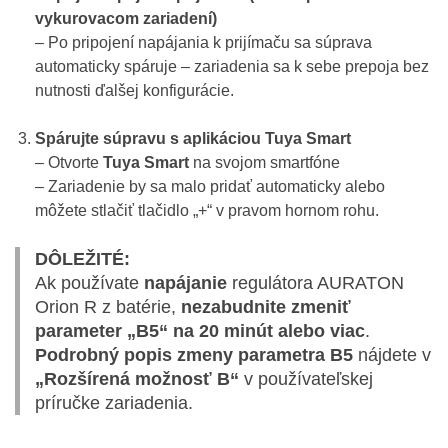
vykurovacom zariadení)
– Po pripojení napájania k prijímaču sa súprava
automaticky spáruje – zariadenia sa k sebe prepoja bez
nutnosti ďalšej konfigurácie.
Spárujte súpravu s aplikáciou Tuya Smart
– Otvorte
Tuya Smart
na svojom smartfóne
– Zariadenie by sa malo pridať automaticky alebo
môžete stlačiť tlačidlo „+“ v pravom hornom rohu.
DÔLEŽITÉ:
Ak používate
napájanie
regulátora AURATON
Orion R z batérie,
nezabudnite zmeniť
parameter „B5“ na 20 minút alebo viac
.
Podrobný popis zmeny parametra B5
nájdete v
„Rozšírená možnosť B“
v používateľskej
príručke zariadenia.