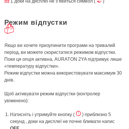
ë
Ü
), доки на дисплеї не з’явиться символ (
)
Режим відпустки
õ
Якщо ви хочете призупинити програми на тривалий
період, ви можете скористатися режимом відпустки.
Поки ця опція активна, AURATON 2YA підтримує лише
«температуру відпустки».
Режим відпустки можна використовувати максимум 30
днів.
Щоб активувати режим відпустки (контролер
увімкнено):
Ê
Натисніть і утримуйте кнопку (
) приблизно 5
секунд , доки на дисплеї не почне блимати напис
OFF
.