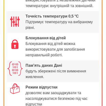
використовувати 2 незалежних датчики
температури: внутрішній та зовнішній.
Точність температури 0,5 °C
Підтримує температуру на вибраному
рівні.
Блокування від дітей
Î
Блокування від дітей можна
використовувати для запобігання
неправильній роботі.
]
Пам'ять даних Дані
будуть збережені після вимкнення
живлення.
õ
Режим відпустки
дозволяє вам заощаджувати та
насолоджуватися безпекою під час
відпустки