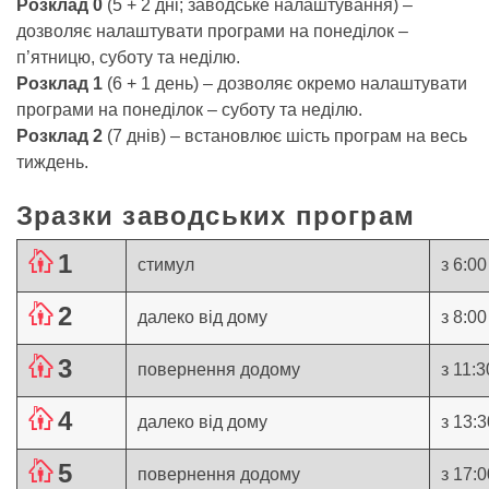
Розклад 0
(5 + 2 дні; заводське налаштування) –
дозволяє налаштувати програми на понеділок –
п’ятницю, суботу та неділю.
Розклад 1
(6 + 1 день) – дозволяє окремо налаштувати
програми на понеділок – суботу та неділю.
Розклад 2
(7 днів) – встановлює шість програм на весь
тиждень.
Зразки заводських програм
Ä
1
стимул
з 6:00
Ä
2
далеко від дому
з 8:00
Ä
3
повернення додому
з 11:3
Ä
4
далеко від дому
з 13:3
Ä
5
повернення додому
з 17:0