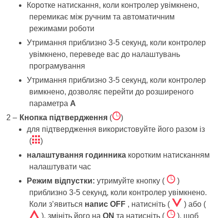
Коротке натискання, коли контролер увімкнено,
перемикає між ручним та автоматичним
режимами роботи
Утримання приблизно 3-5 секунд, коли контролер
увімкнено, переведе вас до налаштувань
програмування
Утримання приблизно 3-5 секунд, коли контролер
вимкнено, дозволяє перейти до розширеного
параметра
A
Ê
Кнопка підтвердження
(
)
для підтвердження використовуйте його разом із
ë
(
)
налаштування годинника
коротким натисканням
налаштувати час
Ê
Режим відпустки:
утримуйте кнопку (
)
приблизно 3-5 секунд, коли контролер увімкнено.
Á
Коли з’явиться
напис OFF
, натисніть (
) або (
Â
Ê
), змініть його на
ON
та натисніть (
), щоб