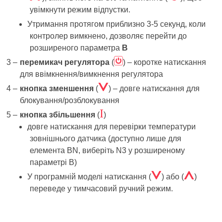
увімкнути режим відпустки.
Утримання протягом приблизно 3-5 секунд, коли
контролер вимкнено, дозволяє перейти до
розширеного параметра
B
ã
перемикач регулятора
(
) – коротке натискання
для ввімкнення/вимкнення регулятора
Á
кнопка зменшення
(
) – довге натискання для
блокування/розблокування
І
кнопка збільшення
(
)
довге натискання для перевірки температури
зовнішнього датчика (доступно лише для
елемента BN, виберіть N3 у розширеному
параметрі B)
Á
Â
У програмній моделі натискання (
) або (
)
переведе у тимчасовий ручний режим.