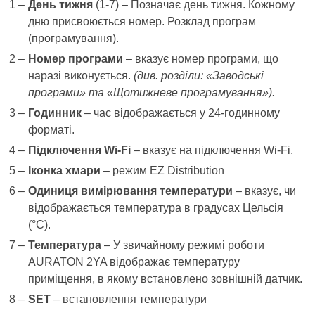
День тижня
(1-7) – Позначає день тижня. Кожному
дню присвоюється номер. Розклад програм
(програмування).
Номер програми
– вказує номер програми, що
наразі виконується.
(див. розділи: «Заводські
програми» та «Щотижневе програмування»).
Годинник
– час відображається у 24-годинному
форматі.
Підключення Wi-Fi
– вказує на підключення Wi-Fi.
Іконка хмари
– режим EZ Distribution
Одиниця вимірювання температури
– вказує, чи
відображається температура в градусах Цельсія
(°C).
Температура
– ​​У звичайному режимі роботи
AURATON 2YA відображає температуру
приміщення, в якому встановлено зовнішній датчик.
SET
– встановлення температури