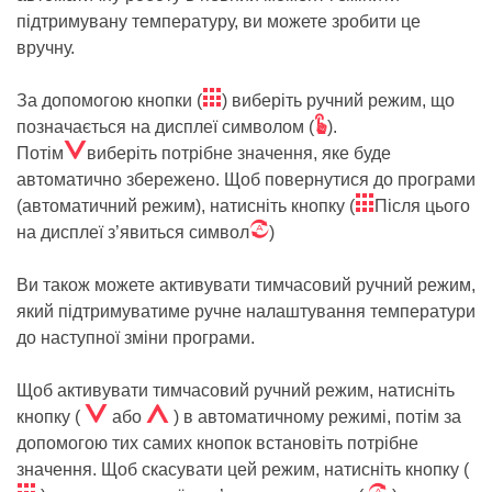
підтримувану температуру, ви можете зробити це
вручну.
ë
За допомогою кнопки (
) виберіть ручний режим, що
Ö
позначається на дисплеї символом (
).
Á
Потім
виберіть потрібне значення, яке буде
автоматично збережено. Щоб повернутися до програми
ë
(автоматичний режим), натисніть кнопку (
Після цього
Ü
на дисплеї з’явиться символ
)
Ви також можете активувати тимчасовий ручний режим,
який підтримуватиме ручне налаштування температури
до наступної зміни програми.
Щоб активувати тимчасовий ручний режим, натисніть
Á
Â
кнопку (
або
) в автоматичному режимі, потім за
допомогою тих самих кнопок встановіть потрібне
значення. Щоб скасувати цей режим, натисніть кнопку (