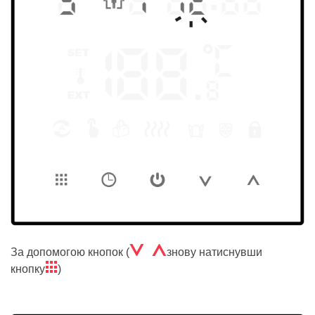
Á Â
За допомогою кнопок (
знову натиснувши
ë
кнопку
)