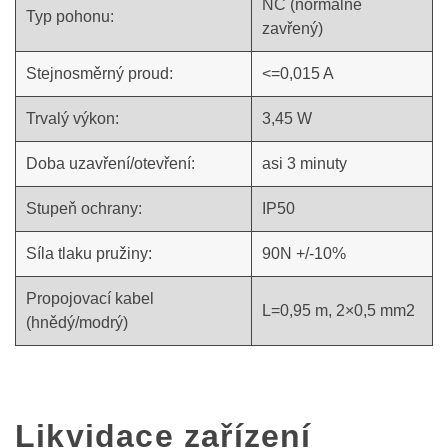
NC (normálně
Typ pohonu:
zavřený)
Stejnosměrný proud:
<=0,015 A
Trvalý výkon:
3,45 W
Doba uzavření/otevření:
asi 3 minuty
Stupeň ochrany:
IP50
Síla tlaku pružiny:
90N ​​​​+/-10%
Propojovací kabel
L=0,95 m, 2×0,5 mm2
(hnědý/modrý)
Likvidace zařízení