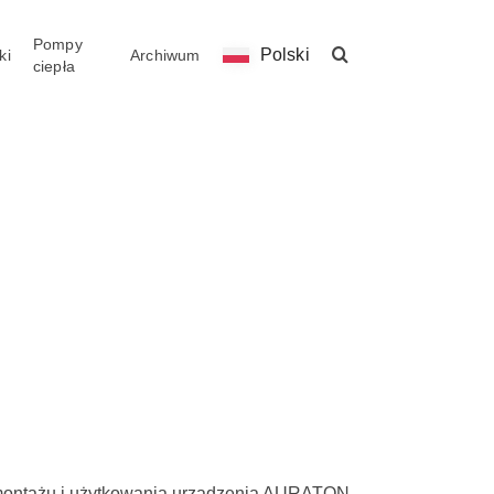
Pompy
Polski
ki
Archiwum
ciepła
 montażu i użytkowania urządzenia AURATON