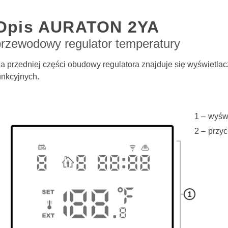
Opis AURATON 2YA
przewodowy regulator temperatury
a przedniej części obudowy regulatora znajduje się wyświetla
unkcyjnych.
wyśw
przyc