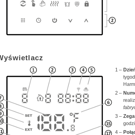
Wyświetlacz
Dzie
tygod
Harm
Nume
real
fabry
Zega
godz
Połą