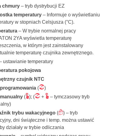
a chmury
– tryb dystrybucji EZ
ostka temperatury
– Informuje o wyświetlaniu
ratury w stopniach Celsjusza (°C).
eratura
– W trybie normalnej pracy
TON 2YA wyświetla temperaturę
szczenia, w którym jest zainstalowany
ualnie temperaturę czujnika zewnętrznego.
– ustawianie temperatury
eratura pokojowa
ętrzny czujnik NTC
Ü
 programowania
(
)
Ö
Ü
Ö
 manualny
(
); (
+
– tymczasowy tryb
alny)
õ
źnik trybu wakacyjnego
(
) – tryb
yjny, dni świąteczne i temp. można ustawić
aby działały w trybie odliczania