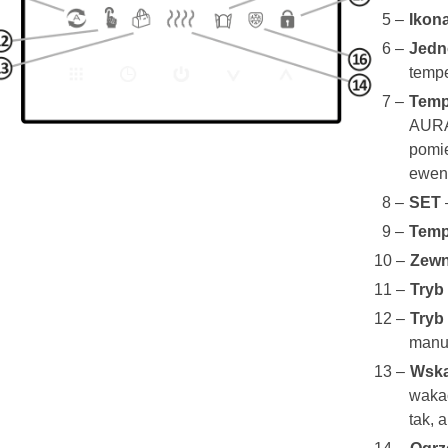
Ikon
Jedn
tempe
Temp
AURA
pomie
ewent
SET
Temp
Zewn
Tryb
Tryb
manu
Wska
wakac
tak, 