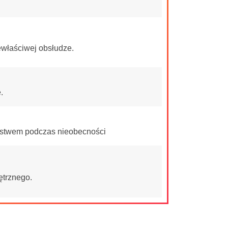
ewłaściwej obsłudze.
.
ństwem podczas nieobecności
ętrznego.