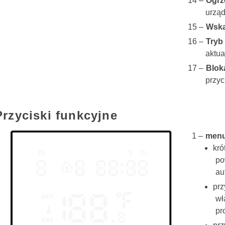
Ogrz
urzą
Wska
Tryb
aktua
Blok
przyc
Przyciski funkcyjne
men
kró
po
au
prz
wł
pr