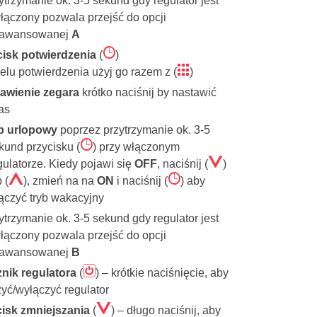
ytrzymanie ok. 3-5 sekund gdy regulator jest
łączony pozwala przejść do opcji
awansowanej
A
Ê
cisk potwierdzenia
(
)
ë
elu potwierdzenia użyj go razem z (
)
awienie zegara
krótko naciśnij by nastawić
as
yb urlopowy
poprzez przytrzymanie ok. 3-5
Ê
kund przycisku (
) przy włączonym
Á
gulatorze. Kiedy pojawi się
OFF
, naciśnij (
)
Â
Ê
 (
), zmień na na
ON
i naciśnij (
) aby
ączyć tryb wakacyjny
ytrzymanie ok. 3-5 sekund gdy regulator jest
łączony pozwala przejść do opcji
awansowanej
B
ã
nik regulatora
(
) – krótkie naciśnięcie, aby
yć/wyłączyć regulator
Á
cisk zmniejszania
(
) – długo naciśnij, aby