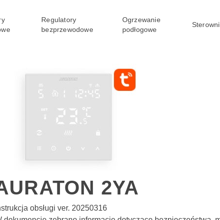
ry
Regulatory
Ogrzewanie
Sterowni
owe
bezprzewodowe
podłogowe
AURATON 2YA
nstrukcja obsługi ver. 20250316
 dokumencie zebrano informacje dotyczące bezpieczeństwa,