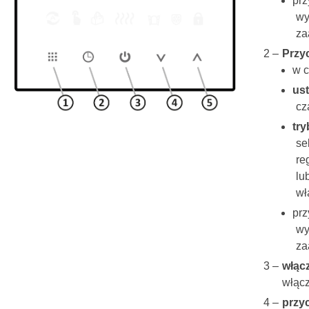
prz
wy
za
Przy
w c
ust
cz
tr
se
re
lub
wł
prz
wy
za
włącz
włącz
przy