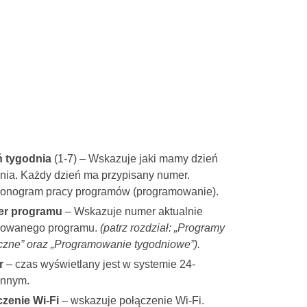
ń tygodnia
(1-7) – Wskazuje jaki mamy dzień
nia. Każdy dzień ma przypisany numer.
onogram pracy programów (programowanie).
r programu
– Wskazuje numer aktualnie
izowanego programu.
(patrz rozdział: „Programy
czne” oraz „Programowanie tygodniowe”).
r
– czas wyświetlany jest w systemie 24-
innym.
czenie Wi-Fi
– wskazuje połączenie Wi-Fi.