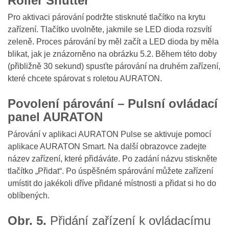
Roller Shutter
Pro aktivaci párování podržte stisknuté tlačítko na krytu
zařízení. Tlačítko uvolněte, jakmile se LED dioda rozsvítí
zeleně. Proces párování by měl začít a LED dioda by měla
blikat, jak je znázorněno na obrázku 5.2. Během této doby
(přibližně 30 sekund) spusťte párování na druhém zařízení,
které chcete spárovat s roletou AURATON.
Povolení párování – Pulsní ovládací
panel AURATON
Párování v aplikaci AURATON Pulse se aktivuje pomocí
aplikace AURATON Smart. Na další obrazovce zadejte
název zařízení, které přidáváte. Po zadání názvu stiskněte
tlačítko „Přidat“. Po úspěšném spárování můžete zařízení
umístit do jakékoli dříve přidané místnosti a přidat si ho do
oblíbených.
Obr. 5.
Přidání zařízení k ovládacímu