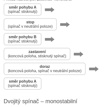
směr pohybu A
(spínač stisknutý)
stop
(spínač v neutrální poloze)
směr pohybu B
(spínač stisknutý)
zastavení
(koncová poloha, stisknutý spínač)
doraz
(koncová poloha, spínač v neutrální poloze)
směr pohybu A
(spínač stisknutý)
Dvojitý spínač – monostabilní