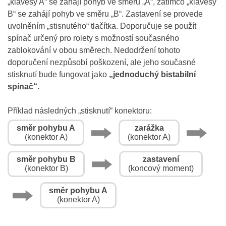
„klávesy A“ se zahájí pohyb ve směru „A“, zatímco „klávesy
B“ se zahájí pohyb ve směru „B“. Zastavení se provede
uvolněním „stisnutého“ tlačítka. Doporučuje se použít
spínač určený pro rolety s možností současného
zablokování v obou směrech. Nedodržení tohoto
doporučení nezpůsobí poškození, ale jeho současné
stisknutí bude fungovat jako
„jednoduchý bistabilní
spínač“.
Příklad následných „stisknutí“ konektoru:
směr pohybu A
zarážka
(konektor A)
(konektor A)
směr pohybu B
zastavení
(konektor B)
(koncový moment)
směr pohybu A
(konektor A)