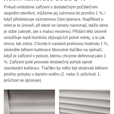
Pokud ovládáme zařízení s dodatečným počátečním
stupněm otevření, můžeme jej zahrnout do prvního 1 %, i
když představuje významnou část operace. Například u
rolet je to úroveň, při které se lamely narovnají, takže okno
je stále zakryté, ale s malou mezerou. Přidání této úrovně
umožňuje lepší kontrolu zbývajících poloh rolety, a to jak
shora, tak zdola. Chcete-li nastavit prahovou hodnotu 1 %,
stiskněte během kalibrace libovolné tlačítko na spínači,
když je zařízení v poloze, kterou chceme definovat jako 1
%. Zařízení poté provede dodatečný pohyb oproti
standardní kalibraci. Tlačítko by mělo být stisknuto během
plného pohybu v daném směru (2. nebo 3. průchod; 1.
průchod se ignoruje).