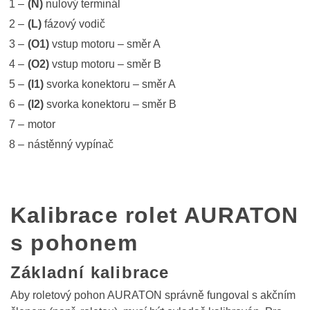
(N)
nulový terminál
(L)
fázový vodič
(O1)
vstup motoru – směr A
(O2)
vstup motoru – směr B
(l1)
svorka konektoru – směr A
(l2)
svorka konektoru – směr B
motor
nástěnný vypínač
Kalibrace rolet AURATON
s pohonem
Základní kalibrace
Aby roletový pohon AURATON správně fungoval s akčním