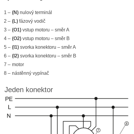
(N)
nulový terminál
(L)
fázový vodič
(O1)
vstup motoru – směr A
(O2)
vstup motoru – směr B
(l1)
svorka konektoru – směr A
(l2)
svorka konektoru – směr B
motor
nástěnný vypínač
Jeden konektor