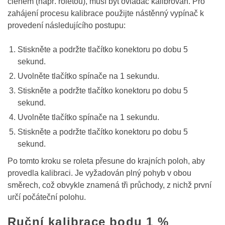
členem (např. roletou), musí být ovladač kalibrován. Pro
zahájení procesu kalibrace použijte nástěnný vypínač k
provedení následujícího postupu:
Stiskněte a podržte tlačítko konektoru po dobu 5
sekund.
Uvolněte tlačítko spínače na 1 sekundu.
Stiskněte a podržte tlačítko konektoru po dobu 5
sekund.
Uvolněte tlačítko spínače na 1 sekundu.
Stiskněte a podržte tlačítko konektoru po dobu 5
sekund.
Po tomto kroku se roleta přesune do krajních poloh, aby
provedla kalibraci. Je vyžadován plný pohyb v obou
směrech, což obvykle znamená tři průchody, z nichž první
určí počáteční polohu.
Ruční kalibrace bodu 1 %