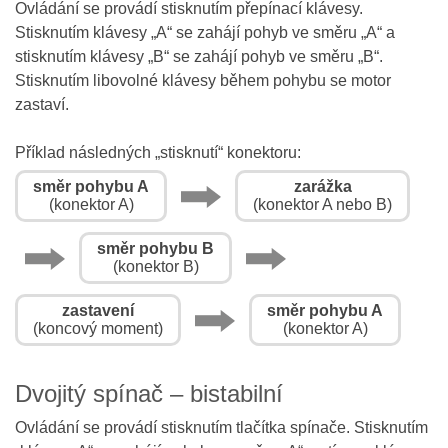
Ovládání se provádí stisknutím přepínací klávesy.
Stisknutím klávesy „A“ se zahájí pohyb ve směru „A“ a
stisknutím klávesy „B“ se zahájí pohyb ve směru „B“.
Stisknutím libovolné klávesy během pohybu se motor
zastaví.
Příklad následných „stisknutí“ konektoru:
směr pohybu A
zarážka
(konektor A)
(konektor A nebo B)
směr pohybu B
(konektor B)
zastavení
směr pohybu A
(koncový moment)
(konektor A)
Dvojitý spínač – bistabilní
Ovládání se provádí stisknutím tlačítka spínače. Stisknutím