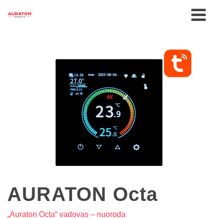
AURATON Octa
„Auraton Octa“ vadovas – nuoroda