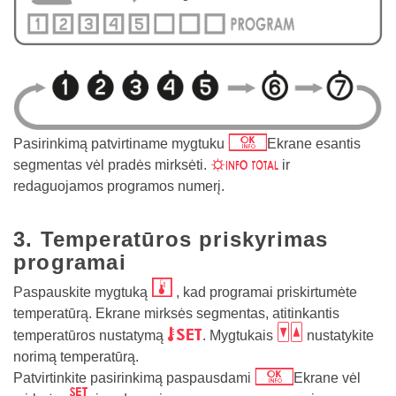
j
Pasirinkimą patvirtiname mygtuku
Ekrane esantis
Su
segmentas vėl pradės mirksėti.
ir
redaguojamos programos numerį.
3. Temperatūros priskyrimas
programai
n
Paspauskite mygtuką
, kad programai priskirtumėte
temperatūrą. Ekrane mirksės segmentas, atitinkantis
w
bc
temperatūros nustatymą
. Mygtukais
nustatykite
norimą temperatūrą.
j
Patvirtinkite pasirinkimą paspausdami
Ekrane vėl