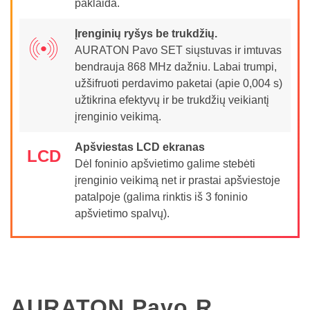
paklaida.
Įrenginių ryšys be trukdžių.
AURATON Pavo SET siųstuvas ir imtuvas
bendrauja 868 MHz dažniu. Labai trumpi,
užšifruoti perdavimo paketai (apie 0,004 s)
užtikrina efektyvų ir be trukdžių veikiantį
įrenginio veikimą.
Apšviestas LCD ekranas
LCD
Dėl foninio apšvietimo galime stebėti
įrenginio veikimą net ir prastai apšviestoje
patalpoje (galima rinktis iš 3 foninio
apšvietimo spalvų).
AURATON Pavo R