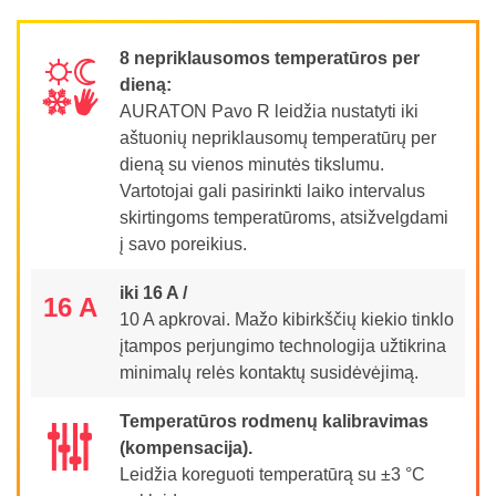
8 nepriklausomos temperatūros per
ST
dieną:
UV
AURATON Pavo R leidžia nustatyti iki
aštuonių nepriklausomų temperatūrų per
dieną su vienos minutės tikslumu.
Vartotojai gali pasirinkti laiko intervalus
skirtingoms temperatūroms, atsižvelgdami
į savo poreikius.
iki 16 A /
16 A
10 A apkrovai. Mažo kibirkščių kiekio tinklo
įtampos perjungimo technologija užtikrina
minimalų relės kontaktų susidėvėjimą.
Temperatūros rodmenų kalibravimas
(kompensacija).
Leidžia koreguoti temperatūrą su ±3 °C