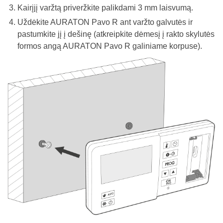
Kairįjį varžtą priveržkite palikdami 3 mm laisvumą.
Uždėkite AURATON Pavo R ant varžto galvutės ir
pastumkite jį į dešinę (atkreipkite dėmesį į rakto skylutės
formos angą AURATON Pavo R galiniame korpuse).