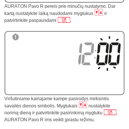
AURATON Pavo R pereis prie minučių nustatymo. Dar
bc
kartą nustatykite laiką naudodami mygtukus
ir
j
patvirtinkite paspausdami
.
Viršutiniame kairiajame kampe pasirodys mirksintis
bc
savaitės dienos simbolis. Mygtukais
nustatykite
j
norimą dieną ir patvirtinkite pasirinkimą mygtuku
.
AURATON Pavo R ims veikti įprastu režimu.