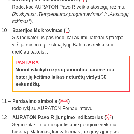
Rodo, kad AURATON Pavo R veikia atostogų režimu.
(žr. skyrius: „Temperatūros programavimas“ ir „Atostogų
režimas“).
X
Baterijos išsikrovimas (
)
Šis indikatorius pasirodo, kai akumuliatoriaus įtampa
viršija minimalų leistiną lygį. Baterijas reikia kuo
greičiau pakeisti.
PASTABA:
Norint išlaikyti užprogramuotus parametrus,
baterijų keitimo laikas neturėtų viršyti 30
sekundžių.
=
Perdavimo simbolis (
)
rodo ryšį su AURATON Fornax imtuvu.
Y
AURATON Pavo R įjungimo indikatorius (
)
Segmentas, informuojantis apie įrenginio veikimo
būseną. Matomas, kai valdomas įrenginys įjungtas.