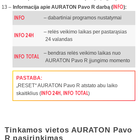
s
Informacija apie AURATON Pavo R darbą (
):
s
– dabartiniai programos nustatymai
– relės veikimo laikas per pastarąsias
t
24 valandas
– bendras relės veikimo laikas nuo
u
AURATON Pavo R įjungimo momento
PASTABA:
„RESET“ AURATON Pavo R atstato abu laiko
t
u
skaitiklius (
,
)
Tinkamos vietos AURATON Pavo
R pasirinkimas