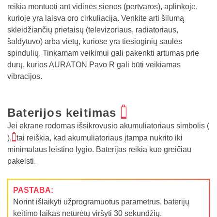
reikia montuoti ant vidinės sienos (pertvaros), aplinkoje,
kurioje yra laisva oro cirkuliacija. Venkite arti šilumą
skleidžiančių prietaisų (televizoriaus, radiatoriaus,
šaldytuvo) arba vietų, kuriose yra tiesioginių saulės
spindulių. Tinkamam veikimui gali pakenkti artumas prie
durų, kurios AURATON Pavo R gali būti veikiamas
vibracijos.
X
Baterijos keitimas
Jei ekrane rodomas išsikrovusio akumuliatoriaus simbolis (
X
),
tai reiškia, kad akumuliatoriaus įtampa nukrito iki
minimalaus leistino lygio. Baterijas reikia kuo greičiau
pakeisti.
PASTABA:
Norint išlaikyti užprogramuotus parametrus, baterijų
keitimo laikas neturėtų viršyti 30 sekundžių.