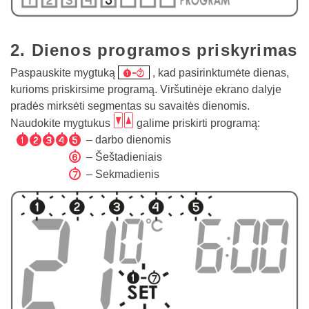
2. Dienos programos priskyrimas
/
Paspauskite mygtuką
, kad pasirinktumėte dienas,
kurioms priskirsime programą. Viršutinėje ekrano dalyje
pradės mirksėti segmentas su savaitės dienomis.
bc
Naudokite mygtukus
galime priskirti programą:
12345
– darbo dienomis
6
– Šeštadieniais
7
– Sekmadienis