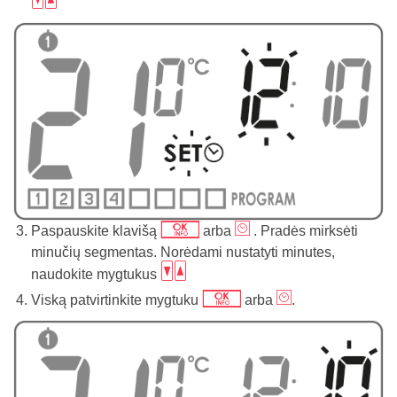
bc
j
m
Paspauskite klavišą
arba
. Pradės mirksėti
minučių segmentas. Norėdami nustatyti minutes,
bc
naudokite mygtukus
j
m
Viską patvirtinkite mygtuku
arba
.