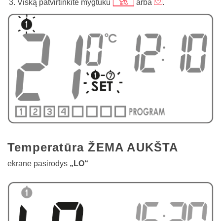
j
m
Viską patvirtinkite mygtuku
arba
.
Temperatūra ŽEMA AUKŠTA
ekrane pasirodys
„LO“