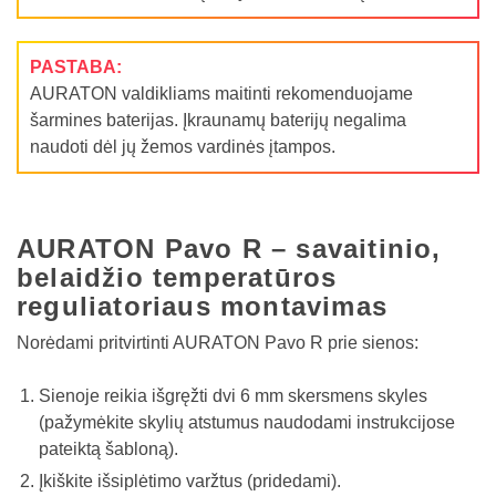
PASTABA:
AURATON valdikliams maitinti rekomenduojame
šarmines baterijas. Įkraunamų baterijų negalima
naudoti dėl jų žemos vardinės įtampos.
AURATON Pavo R – savaitinio,
belaidžio temperatūros
reguliatoriaus montavimas
Norėdami pritvirtinti AURATON Pavo R prie sienos:
Sienoje reikia išgręžti dvi 6 mm skersmens skyles
(pažymėkite skylių atstumus naudodami instrukcijose
pateiktą šabloną).
Įkiškite išsiplėtimo varžtus (pridedami).