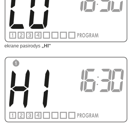
ekrane pasirodys
„HI“