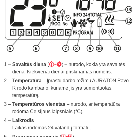
8
Savaitės diena
(
) – nurodo, kokia yra savaitės
diena. Kiekvienai dienai priskiriamas numeris.
Temperatūra
– Įprastu darbo režimu AURATON Pavo
R rodo kambario, kuriame jis yra sumontuotas,
temperatūrą.
Temperatūros vienetas
– nurodo, ar temperatūra
rodoma Celsijaus laipsniais (°C).
Laikrodis
Laikas rodomas 24 valandų formatu.
9
Programos numeris
(
)