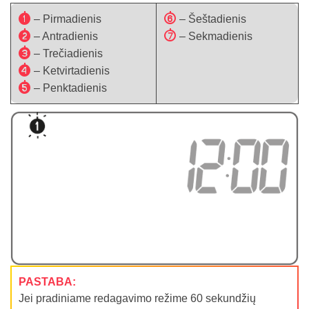
1
6
– Pirmadienis
– Šeštadienis
2
7
– Antradienis
– Sekmadienis
3
– Trečiadienis
4
– Ketvirtadienis
5
– Penktadienis
PASTABA:
Jei pradiniame redagavimo režime 60 sekundžių