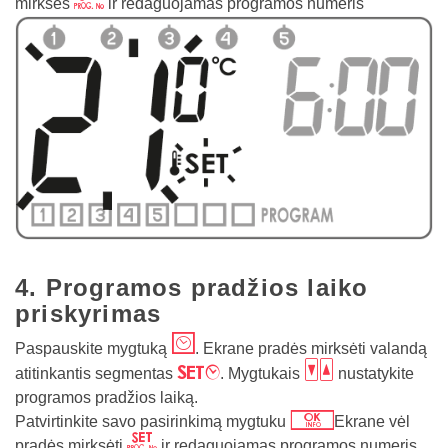
z
mirksės
ir redaguojamas programos numeris
4. Programos pradžios laiko
priskyrimas
m
Paspauskite mygtuką
. Ekrane pradės mirksėti valandą
y
bc
atitinkantis segmentas
. Mygtukais
nustatykite
programos pradžios laiką.
j
Patvirtinkite savo pasirinkimą mygtuku
Ekrane vėl
z
pradės mirksėti
ir redaguojamas programos numeris