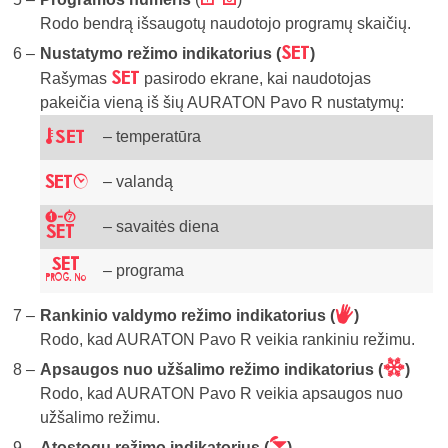
Rodo bendrą išsaugotų naudotojo programų skaičių.
v
Nustatymo režimo indikatorius (
)
v
Rašymas
pasirodo ekrane, kai naudotojas
pakeičia vieną iš šių AURATON Pavo R nustatymų:
w
– temperatūra
y
– valandą
x
– savaitės diena
z
– programa
V
Rankinio valdymo režimo indikatorius (
)
Rodo, kad AURATON Pavo R veikia rankiniu režimu.
U
Apsaugos nuo užšalimo režimo indikatorius (
)
Rodo, kad AURATON Pavo R veikia apsaugos nuo
užšalimo režimu.
Z
Atostogų režimo indikatorius (
)