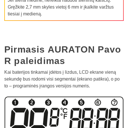
Jei siena medinė, nereikia naudoti sieninių kaiščių.
Gręžkite 2,7 mm skyles vietoj 6 mm ir įkalkite varžtus
tiesiai į medieną.
Pirmasis AURATON Pavo
R paleidimas
Kai baterijos tinkamai įdėtos į lizdus, ​​LCD ekrane vieną
sekundę bus rodomi visi segmentai (ekrano patikra), o po
to – programinės įrangos versijos numeris.