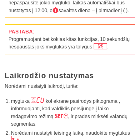
nepaspausite jokio mygtuko, laikas automatiškai bus
1
nustatytas į 12:00, o
savaitės diena – į pirmadienį ( ).
PASTABA:
Programuojant bet kokias kitas funkcijas, 10 sekundžių
j
nespaustas joks mygtukas yra tolygus
.
Laikrodžio nustatymas
Norėdami nustatyti laikrodį, turite:
m,
mygtuką
kol ekrane pasirodys piktograma ,
informuojanti, kad valdiklis persijungė į laiko
y
redagavimo režimą
, ir pradės mirksėti valandų
segmentas.
Norėdami nustatyti teisingą laiką, naudokite mygtukus