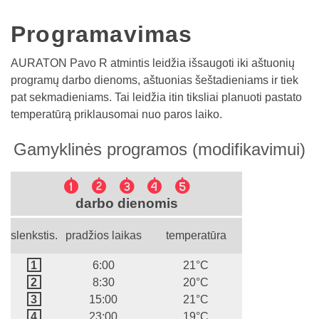
Programavimas
AURATON Pavo R atmintis leidžia išsaugoti iki aštuonių
programų darbo dienoms, aštuonias šeštadieniams ir tiek
pat sekmadieniams. Tai leidžia itin tiksliai planuoti pastato
temperatūrą priklausomai nuo paros laiko.
Gamyklinės programos (modifikavimui)
1 2 3 4 5
darbo dienomis
slenkstis.
pradžios laikas
temperatūra
1
6:00
21°C
2
8:30
20°C
3
15:00
21°C
4
23:00
19°C