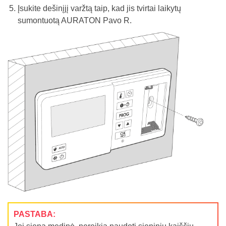
Įsukite dešinįjį varžtą taip, kad jis tvirtai laikytų
sumontuotą AURATON Pavo R.
PASTABA: