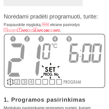
Norėdami pradėti programuoti, turite:
h
Paspauskite mygtuką
ekrane pasirodys
mirksintis
.
1. Programos pasirinkimas
Mygtukais pasirenkame programos numerį, kuriam